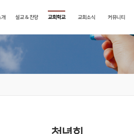
소개
설교 & 찬양
교회학교
교회소식
커뮤니티
청년회