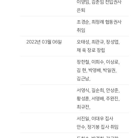
이양임, 김춘임 전입권사
은퇴
조경순, 최정례 협동권사
취임
2022년 03월 06일
오태성, 최관규, 장성엽,
채 욱 장로 장립
장한철, 이희수, 이상로,
김 현, 박영배, 박일권,
김근남,
서영식, 길순희, 안상준,
황성훈, 서영배, 주완진,
최규전,
서진일, 이대우 집사
안수, 정기봉 집사 취임