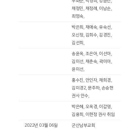
두화순, 박경희, 강금란,
채정민, 채정례, 이남순,
최명숙,
박은희, 채애숙, 유숙선,
오신정, 김희수, 김경진,
김선희,
송윤옥, 조은아, 이선아,
김미선, 채춘숙, 곽미아,
윤미선,
홍수진, 안인자, 채희경,
김미경2, 문주하, 손승현
권사 안수,
박은혜, 오옥경, 이갑영,
김용희, 이현정 권사 취임
2022년 03월 06일
군산남부교회