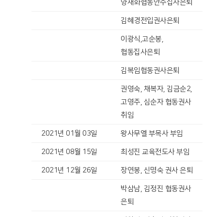
양재화협동안수집사은퇴
김혜경전입권사은퇴
이광식,고순봉,
협동집사은퇴
김복임협동권사은퇴
권영숙, 채복자, 김금순2,
고영주, 심순자 협동권사
취임
2021년 01월 03일
왕사무엘 부목사 부임
2021년 08월 15일
최성진 교육전도사 부임
2021년 12월 26일
장연봉, 신명숙 권사 은퇴
박삼남, 김정진 협동권사
은퇴