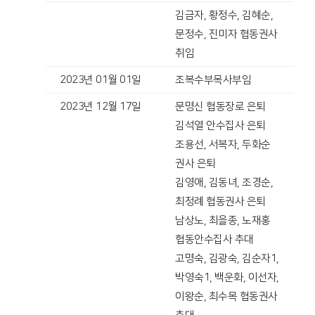
김금자, 황정수, 김혜순,
문정수, 진미자 협동권사
취임
2023년 01월 01일
조복수부목사부임
2023년 12월 17일
문명신 협동장로 은퇴
김석열 안수집사 은퇴
조용선, 서복자, 두화순
권사 은퇴
김영애, 김동녀, 조경순,
최정례 협동권사 은퇴
남상노, 최을종, 노재홍
협동안수집사 추대
고명숙, 김광숙, 김순자1,
박영숙1, 백운화, 이선자,
이왕순, 최수목 협동권사