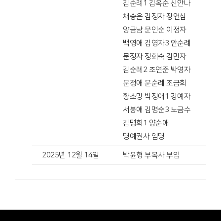
김순례1 김옥순 신안나
채승은 김정자 장연심
양금남 문인순 이정자
백영애 김영자3 안순례
문정자 정화숙 김민자
김순례2 조연준 박영자
문정애 문순례 조금희
황소망 박정애1 강예자
서봉애 김명순3 노금수
김명희1 양순애
명예권사 임명
2025년 12월 14일
박윤형 부목사 부임