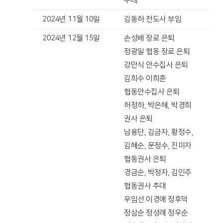
추대
2024년 11월 10일
김동하 전도사 부임
2024년 12월 15일
손성배 장로 은퇴
정광일 협동 장로 은퇴
강만식 안수집사 은퇴
김희수 이희훈
협동안수집사 은퇴
허정하, 박은혜, 박경희
권사 은퇴
남용단, 김금자, 황정수,
김혜순, 문정수, 진미자
협동권사 은퇴
경금순, 박정자, 김인주
협동권사 추대
우임선 이경애 정후덕
정삼순 정성례 정우순