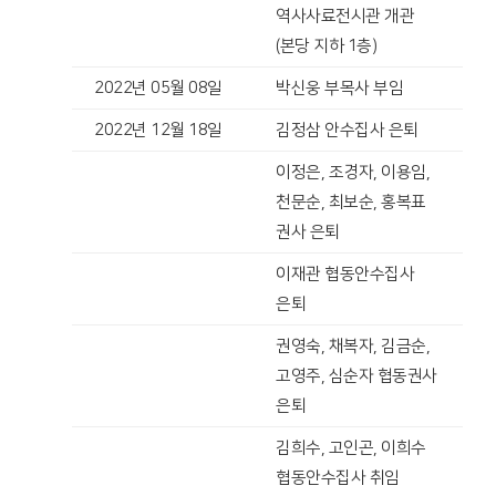
역사사료전시관 개관
(본당 지하 1층)
2022년 05월 08일
박신웅 부목사 부임
2022년 12월 18일
김정삼 안수집사 은퇴
이정은, 조경자, 이용임,
천문순, 최보순, 홍복표
권사 은퇴
이재관 협동안수집사
은퇴
권영숙, 채복자, 김금순,
고영주, 심순자 협동권사
은퇴
김희수, 고인곤, 이희수
협동안수집사 취임